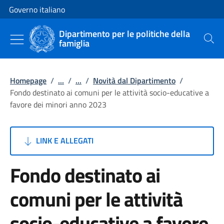
Vai al contenuto
Vai alla navigazione del sito
Governo italiano
Dipartimento per le politiche della
famiglia
Cerca
Homepage
/
...
/
...
/
Novità dal Dipartimento
/
Fondo destinato ai comuni per le attività socio-educative a
favore dei minori anno 2023
LINK E ALLEGATI
Fondo destinato ai
comuni per le attività
socio-educative a favore