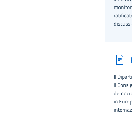
monitora
ratifica
discussi
Il Dipar
il Consi
democraz
in Europ
internaz