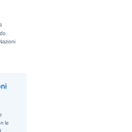
i
rdo
 Nazioni
oni
e
n le
l