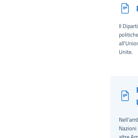
Il Dipar
politich
all'Unio
Unite.
Nell'amb
Nazioni 
altre Am