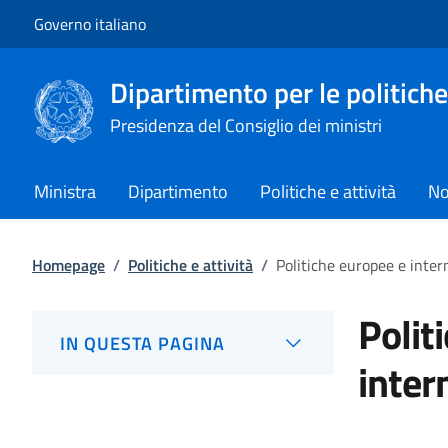
Vai al contenuto
Vai alla navigazione del sito
Governo italiano
Dipartimento per le politiche
Presidenza del Consiglio dei ministri
Ministra
Dipartimento
Politiche e attività
No
Homepage
/
Politiche e attività
/
Politiche europee e inter
Polit
IN QUESTA PAGINA
inter