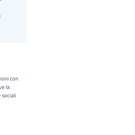
e
zioni con
ve la
 sociali