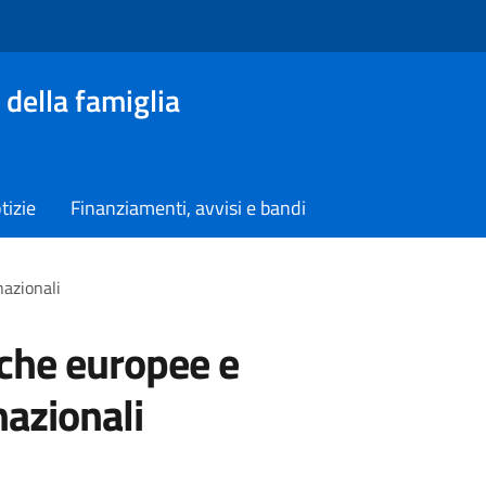
 della famiglia
tizie
Finanziamenti, avvisi e bandi
nazionali
iche europee e
nazionali