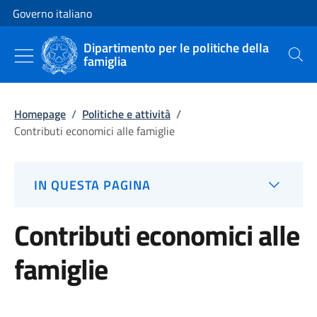
Vai al contenuto
Vai alla navigazione del sito
Governo italiano
Dipartimento per le politiche della
famiglia
Cerca
Homepage
/
Politiche e attività
/
Contributi economici alle famiglie
IN QUESTA PAGINA
Contributi economici alle
famiglie