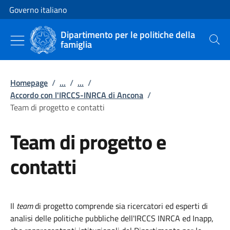
Vai al contenuto
Vai alla navigazione del sito
Governo italiano
Dipartimento per le politiche della
famiglia
Cerca
Homepage
/
...
/
...
/
Accordo con l'IRCCS-INRCA di Ancona
/
Team di progetto e contatti
Team di progetto e
contatti
Il
team
di progetto comprende sia ricercatori ed esperti di
analisi delle politiche pubbliche dell'IRCCS INRCA ed Inapp,