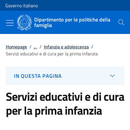
Vai al contenuto
Vai alla navigazione del sito
Governo italiano
Dipartimento per le politiche della
famiglia
Cerca
Homepage
/
...
/
Infanzia e adolescenza
/
Servizi educativi e di cura per la prima infanzia
IN QUESTA PAGINA
Servizi educativi e di cura
per la prima infanzia