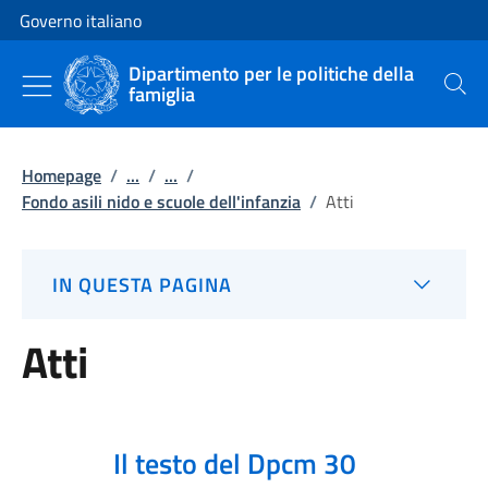
Vai al contenuto
Vai alla navigazione del sito
Governo italiano
Dipartimento per le politiche della
famiglia
Cerca
Homepage
/
...
/
...
/
Fondo asili nido e scuole dell'infanzia
/
Atti
IN QUESTA PAGINA
Atti
Il testo del Dpcm 30