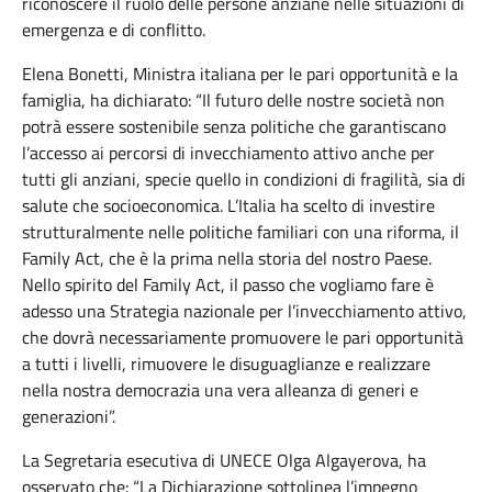
riconoscere
il
ruolo
delle
persone
anziane
nelle
situazioni
di
emergenza
e di
conflitto
.
Elena Bonetti,
Ministra
italiana
per le
pari
opportunità
e la
famiglia
, ha
dichiarato
: “
Il
futuro
delle
nostre
società
non
potrà
essere
sostenibile
senza
politiche
che
garantiscano
l’accesso
ai
percorsi
di
invecchiamento
attivo
anche
per
tutti
gli
anziani, specie
quello
in
condizioni
di
fragilità
,
sia
di
salute
che
socioeconomica
. L’Italia ha scelto di investire
strutturalmente nelle politiche familiari con una riforma, il
Family Act, che è la prima nella storia del nostro Paese.
Nello spirito del Family Act, il passo che vogliamo fare è
adesso una Strategia nazionale per l’invecchiamento attivo,
che dovrà necessariamente promuovere le pari opportunità
a tutti i livelli, rimuovere le disuguaglianze e realizzare
nella nostra democrazia una vera alleanza di generi e
generazioni”.
La
Segretaria
esecutiva
di UNECE Olga
Algayerova
, ha
osservato
che
: “La
Dichiarazione
sottolinea
l’impegno