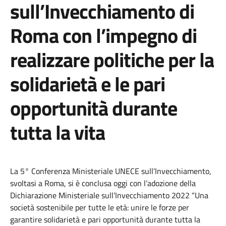
sull’Invecchiamento di
Roma con l’impegno di
realizzare politiche per la
solidarietà e le pari
opportunità durante
tutta la vita
La
5
°
Conferenza
Ministeriale
UNECE
sull’Invecchiamento
,
svoltasi
a Roma,
si
è
conclus
a
oggi
con
l’adozione
della
Dichiarazione
Ministeriale
sull’Invecchiamento
2022 “Una
società
sostenibile
per
tutte
le
età
:
unire
le
forze
per
garantire
solidarietà
e
pari
oppo
r
t
u
ni
tà
d
u
r
a
n
t
e
t
u
t
ta
l
a