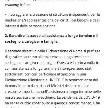
economy
; infine
- incoraggiare la creazione di strutture indipendenti per la
mediazione/rappresentazione dei diritti, dei bisogni e degli
interessi delle persone anziane.
2.
Garantire
l
’
a
c
c
e
sso
all’assistenza
a
lungo
termine
e il
sostegno
a
caregiver
e
famiglie
.
Il secondo
obiettivo
della
Dichiarazione
di Roma
si
prefigge
di
garatire
l'accesso
all'assistenza
a
lungo
termine
e il
sostegno
a caregiver e
famiglie
. Questa è la prima volta in
cui
l’assistenza
a
lungo
termine
e i
caregiver
sono
stati
sottolineati
con
così
particolare
attenzione
in
una
Dichiarazione
Ministeriale
UNECE. È la
testimonianza
del
riconoscimento
da
parte
dei
Ministri
della
cruciale
e
crescente
importanza
dell’assistenza
a
lungo
termine
nelle
nostre
società
che
invecchiano
. La
pandemia
da COVID-19
ha senza
dubbio
contribuito
a
questo
riconoscimento
. E ha