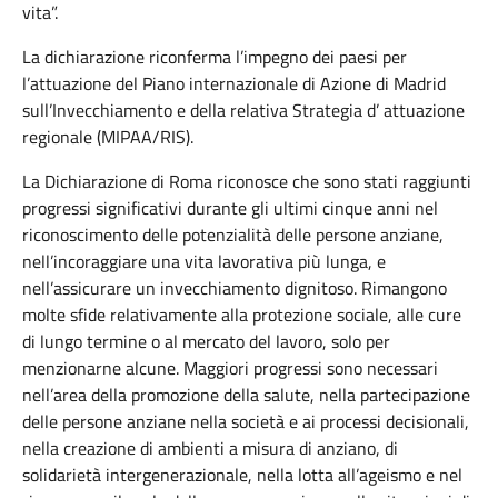
v
i
t
a
”.
L
a
d
i
c
h
i
a
r
a
z
i
o
n
e
r
i
c
o
n
f
e
r
m
a
l
’
i
m
p
e
g
n
o
d
e
i
p
a
e
s
i
per
l’attuazione
del
P
i
a
n
o
internazionale
d
i
A
z
i
o
n
e
di Madrid
s
u
l
l
’
I
n
v
e
c
c
h
i
a
m
e
n
t
o
e
d
e
l
l
a
relativa
Strategia d’
attuazione
regionale
(MIPAA/RIS).
La
Dichiarazione
di Roma
riconosce
che
sono
stati
raggiunti
progressi
significativi
durante
gli
ultimi
cinque anni
nel
riconoscimento
delle
potenzialità
delle
persone
anziane
,
nell’incoraggiare
una
vita
lavorativa
più
lunga
, e
nell’assicurare
un
invecchiamento
dignitoso
.
Rimangono
molte
sfide
relativamente
alla
protezione
sociale
, alle cure
di
lungo
termine
o al
mercato
del
lavoro
, solo per
menzionarne
alcune
. Maggiori
progressi
sono
necessari
nell’area
della
promozione
della
salute,
nella
partecipazione
delle
persone
anziane
nella
società
e
ai
processi
decisionali
,
nella
creazione
di
ambienti
a
misura
di
anziano
, di
solidariet
à
i
n
t
e
r
g
e
n
e
r
a
z
i
o
na
l
e
,
nella
lotta
all’
a
g
e
i
s
mo
e
n
e
l