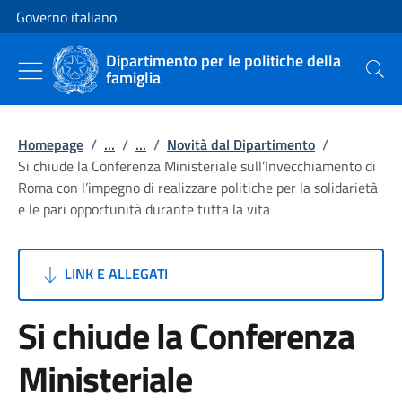
Vai al contenuto
Vai alla navigazione del sito
Governo italiano
Dipartimento per le politiche della
famiglia
Cerca
Homepage
/
...
/
...
/
Novità dal Dipartimento
/
Si chiude la Conferenza Ministeriale sull’Invecchiamento di
Roma con l’impegno di realizzare politiche per la solidarietà
e le pari opportunità durante tutta la vita
LINK E ALLEGATI
Si chiude la Conferenza
Ministeriale