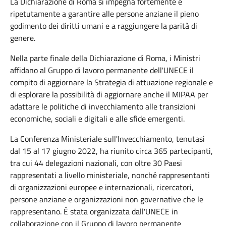
La
Dichiarazione
di Roma
si
impegna
fortemente e
ripetutamente
a
garantire
alle
persone
anziane
il
pieno
godimento
dei
diritti
umani
e a
raggiungere
la
parità
di
genere
.
Nella
parte
finale
della
Dichiarazione
di Roma,
i
Ministri
affidano
al Gruppo di
lavoro
permanente
dell'UNECE
il
compito
di
aggiornare
la Strategia di
attuazione
regionale
e
di
esplorare
la
possibilità
di
aggiornare
anche
il MIPAA per
adattare
le
politiche
di
invecchiamento
alle
transizioni
economiche
,
sociali
e
digitali
e alle
sfide
emergenti
.
La
Conferenza
M
inisteriale
sull'Invecchiamento
,
tenutasi
dal 15 al 17
giugno
2022, ha
riunito
circa 365
partecipanti
,
tra
cui 44
delegazioni
nazionali
, con
oltre
30
Paesi
rappresentati
a
livello
ministeriale
,
nonché
rappresentanti
di
organizzazioni
europee
e
internazionali
,
ricercatori
,
persone
anziane
e
organizzazioni
non
governative
che
le
rappresentano
. È
stata
organizzata
dall'UNECE
in
collaborazione
con il Gruppo di
lavoro
permanente