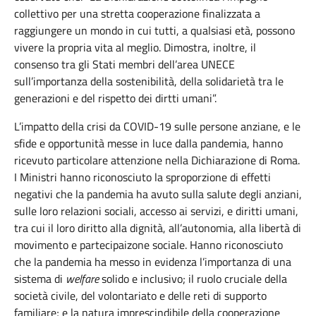
collettivo
per
una
stretta
cooperazione
finalizzata
a
raggiungere
un
mondo
in cui tutti, a
qualsiasi
età
,
possono
vivere la propria vita al
meglio
.
Dimostra
,
inoltre
, il
consenso
tra
gli
S
tati
membri
dell’area
UNECE
sull’importanza
della
sostenibilità
,
della
solidarietà
tra
le
generazioni
e del rispetto
de
i
dirtti
umani
”.
L’impatto
della
crisi
da COVID-19
sulle
persone
anziane
, e le
sfide
e
opportunità
messe
in luce
dalla
pandemia
,
hanno
ricevuto
particolare
attenzione
nella
Dichiarazione
di Roma.
I
Ministri
hanno
riconosciuto
la
sproporzione
di
effetti
negativi
che
la
pandemia
ha
avuto
sulla
salute
degli
anziani,
sulle
loro
relazioni
sociali
, accesso ai
servizi
, e
diritti
umani
,
tra
cui il
loro
diritto
alla
dignità
,
all’autonomia
,
alla
libertà
di
movimento
e
partecipaizone
sociale
. Hanno
riconosciuto
che
la
pandemia
ha
messo
in
evidenza
l’importanza
di
una
sistema
di
welfare
solido
e
inclusivo
; il
ruolo
cruciale
della
società
civile, del
volontariato
e
delle
reti
di
supporto
familiare
; e la natura
imprescindibile
della
cooperazione