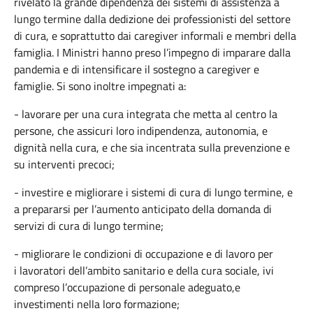
rivelato
la
grande
dipendenza
dei
sistemi
di
assistenza
a
lungo
termine
dalla
dedizione
dei
professionisti
del
settore
di
cura
, e
soprattutto
dai
caregiver
informali
e
membri
della
famiglia
. I
Ministri
hanno
preso
l’impegno
di
imparare
dalla
pandemia
e di
intensificare
il
sostegno
a caregiver e
famiglie
. Si
sono
inoltre
impegnati
a:
- lavorare per una cura integrata che metta al centro la
persone, che assicuri loro indipendenza, autonomia, e
dignità nella cura, e che sia incentrata sulla prevenzione e
su interventi precoci;
- investire e migliorare i sistemi di cura di lungo termine, e
a prepararsi per l’aumento anticipato della domanda di
servizi di cura di lungo termine;
- migliorare le condizioni di occupazione e di lavoro per
i lavoratori dell’ambito sanitario e della cura sociale, ivi
compreso l’occupazione di personale adeguato,e
investimenti nella loro formazione;