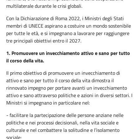
multilaterale
durante
le
crisi
globali
.
Con la
Dichiarazione
di Roma 2022,
i
Ministri
degli
Stati
membri
di UNECE
aspirano
a
costuire
un
mondo
sostenibile
per
tutte
le
età
, e
si
impegnano
a
lavorare
per
raggiungere
tre
principali
obiettivi
entro
il 2027.
1.
Promuovere
un
invecchiamento
attivo
e
sano
per
tutto
il
corso
della
vita.
Il primo
obiettivo
di
promuovere
un
invecchiamento
di
attivo
e
sano
per
tutto
il
corso
della
vita
dimostra
il
rinnovato
impegno
per
portare
avanti un
invecchiamento
attivo
e
sano
attraverso
politiche
e
azioni
in
diversi
settori
. I
Ministri
si
impegnano
in
particolare
nel
:
- facilitare la partecipazione delle persone anziane nelle
politiche e nei processi decisionali, nella vita sociale e
culturale e nel combattere la solitudine e l’isolamento
sociale;