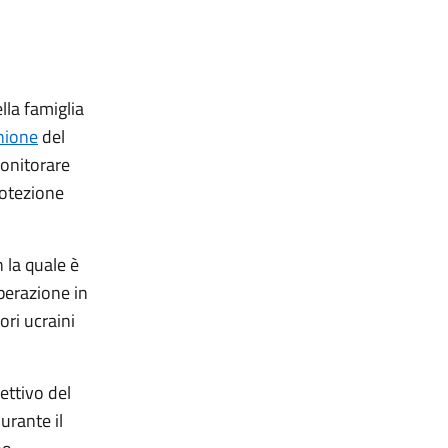
lla famiglia
nione
del
monitorare
rotezione
 la quale è
perazione in
ori ucraini
ettivo del
urante il