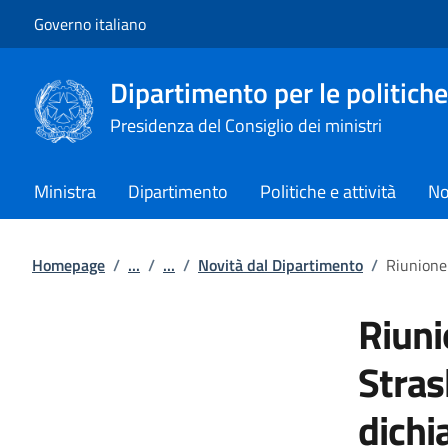
Vai al contenuto
Vai alla navigazione del sito
Governo italiano
Dipartimento per le politiche
Presidenza del Consiglio dei ministri
Ministra
Dipartimento
Politiche e attività
No
Homepage
/
...
/
...
/
Novità dal Dipartimento
/
Riunione 
Riuni
Stras
dichi