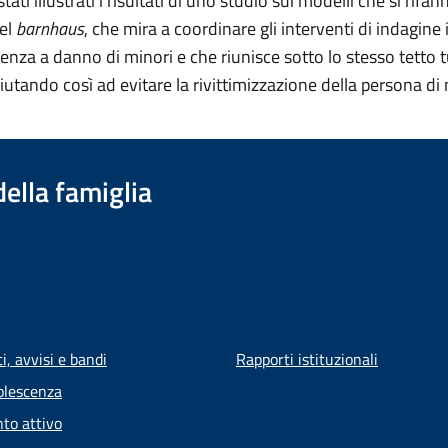
ati illustrati i risultati di uno studio sui modelli che si rifan
del
barnhaus
, che mira a coordinare gli interventi di indagine i
enza a danno di minori e che riunisce sotto lo stesso tetto tut
aiutando così ad evitare la rivittimizzazione della persona di
della famiglia
, avvisi e bandi
Rapporti istituzionali
olescenza
to attivo