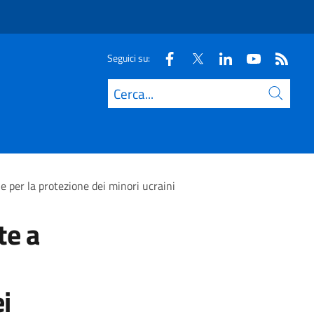
Seguici su:
Cerca
 per la protezione dei minori ucraini
te a
i