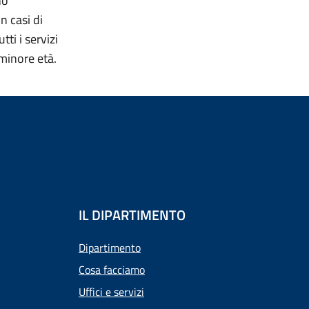
no
n casi di
ti i servizi
 minore età.
IL DIPARTIMENTO
Dipartimento
Cosa facciamo
Uffici e servizi