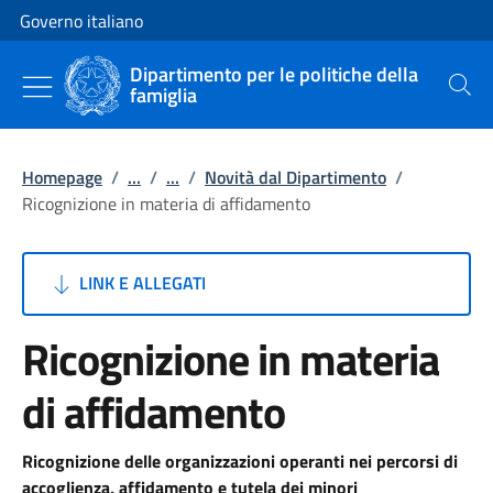
Vai al contenuto
Vai alla navigazione del sito
Governo italiano
Dipartimento per le politiche della
famiglia
Cerca
Homepage
/
...
/
...
/
Novità dal Dipartimento
/
Ricognizione in materia di affidamento
LINK E ALLEGATI
Ricognizione in materia
di affidamento
Ricognizione delle organizzazioni operanti nei percorsi di
accoglienza, affidamento e tutela dei minori