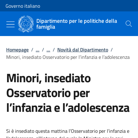
Vai al contenuto
Vai alla navigazione del sito
Governo italiano
Dipartimento per le politiche della
famiglia
Cerca
Homepage
/
...
/
...
/
Novità dal Dipartimento
/
Minori, insediato Osservatorio per l’infanzia e l’adolescenza
Minori, insediato
Osservatorio per
l’infanzia e l’adolescenza
Si è insediato questa mattina l’Osservatorio per l’infanzia e