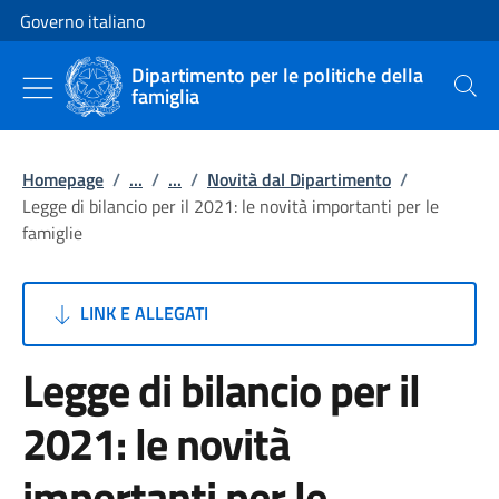
Vai al contenuto
Vai alla navigazione del sito
Governo italiano
Dipartimento per le politiche della
famiglia
Cerca
Homepage
/
...
/
...
/
Novità dal Dipartimento
/
Legge di bilancio per il 2021: le novità importanti per le
famiglie
LINK E ALLEGATI
Legge di bilancio per il
2021: le novità
importanti per le