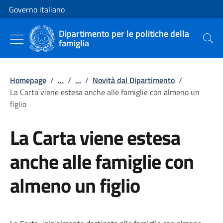
Vai al contenuto
Vai alla navigazione del sito
Governo italiano
Dipartimento per le politiche della
famiglia
Cerca
Homepage
/
...
/
...
/
Novità dal Dipartimento
/
La Carta viene estesa anche alle famiglie con almeno un
figlio
La Carta viene estesa
anche alle famiglie con
almeno un figlio