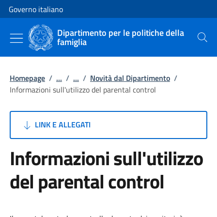
Vai al contenuto
Vai alla navigazione del sito
Governo italiano
Dipartimento per le politiche della
famiglia
Cerca
Homepage
/
...
/
...
/
Novità dal Dipartimento
/
Informazioni sull'utilizzo del parental control
LINK E ALLEGATI
Informazioni sull'utilizzo
del parental control