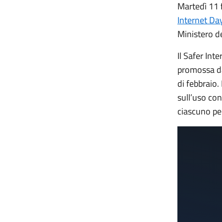
Martedì 11 f
Internet Da
Ministero de
Il Safer Int
promossa da
di febbraio. 
sull’uso con
ciascuno per