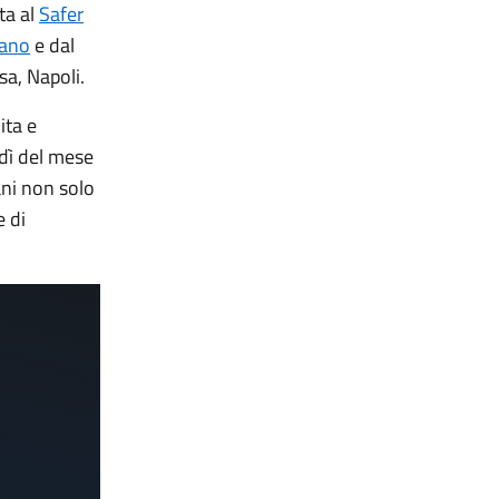
ta al
Safer
iano
e dal
sa, Napoli.
ita e
dì del mese
vani non solo
e di