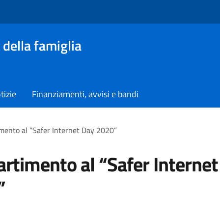
 della famiglia
tizie
Finanziamenti, avvisi e bandi
imento al “Safer Internet Day 2020”
partimento al “Safer Interne
”