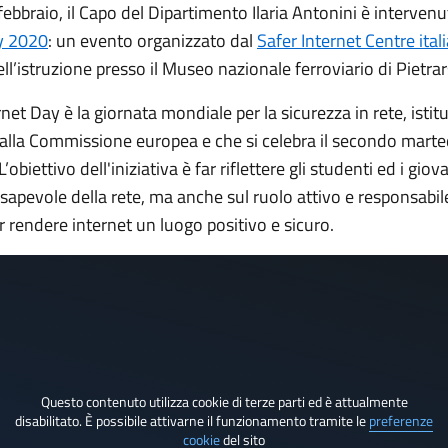
ebbraio, il Capo del Dipartimento Ilaria Antonini è intervenu
y 2020
: un evento organizzato dal
Safer Internet Centre ital
ll’istruzione presso il Museo nazionale ferroviario di Pietrar
ernet Day è la giornata mondiale per la sicurezza in rete, istitu
lla Commissione europea e che si celebra il secondo marte
L’obiettivo dell'iniziativa è far riflettere gli studenti ed i gio
sapevole della rete, ma anche sul ruolo attivo e responsabil
 rendere internet un luogo positivo e sicuro.
Questo contenuto utilizza cookie di terze parti ed è attualmente
disabilitato. È possibile attivarne il funzionamento tramite le
preferenze
cookie
del sito