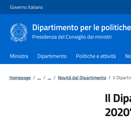
Vai al contenuto
Vai alla navigazione del sito
Governo italiano
Dipartimento per le politiche
Presidenza del Consiglio dei ministri
Ministra
Dipartimento
Politiche e attività
No
Homepage
/
...
/
...
/
Novità dal Dipartimento
/
Il Dipart
Il Di
2020