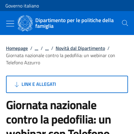
Vai al contenuto
Vai alla navigazione del sito
Governo italiano
Dipartimento per le politiche della
famiglia
Cerca
Homepage
/
...
/
...
/
Novità dal Dipartimento
/
Giornata nazionale contro la pedofilia: un webinar con
Telefono Azzurro
LINK E ALLEGATI
Giornata nazionale
contro la pedofilia: un
webinar con Telefono