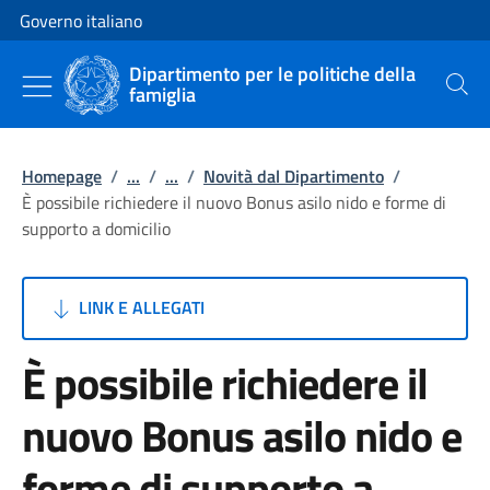
Vai al contenuto
Vai alla navigazione del sito
Governo italiano
Dipartimento per le politiche della
famiglia
Cerca
Homepage
/
...
/
...
/
Novità dal Dipartimento
/
È possibile richiedere il nuovo Bonus asilo nido e forme di
supporto a domicilio
LINK E ALLEGATI
È possibile richiedere il
nuovo Bonus asilo nido e
forme di supporto a