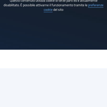
Questo contenuto utilizza cookie di terze parti ed è attualmente
disabilitato. È possibile attivarne il funzionamento tramite le
preferenze
cookie
del sito