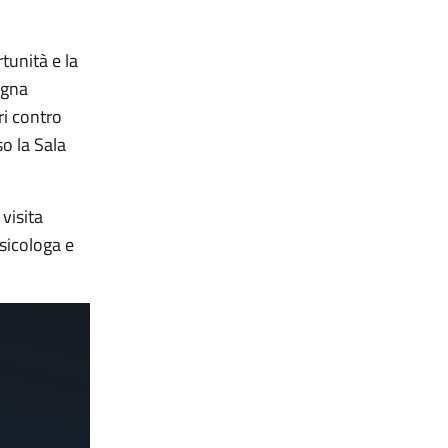
rtunità e la
agna
ri contro
so la Sala
visita
psicologa e