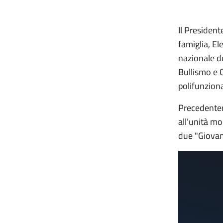
Il President
famiglia, E
nazionale d
Bullismo e C
polifunziona
Precedentem
all’unità mo
due "Giovani