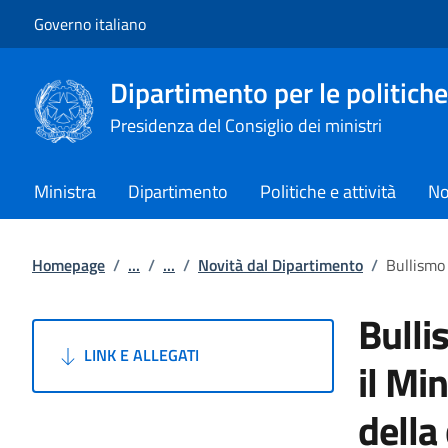
Vai al contenuto
Vai alla navigazione del sito
Governo italiano
Dipartimento per le politiche
Presidenza del Consiglio dei ministri
Ministra
Dipartimento
Politiche e attività
No
Homepage
/
...
/
...
/
Novità dal Dipartimento
/
Bullismo 
Bulli
LINK E ALLEGATI
il Mi
dell