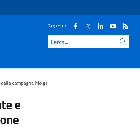
Seguici su:
Cerca
ne della campagna Moige
nte e
ione