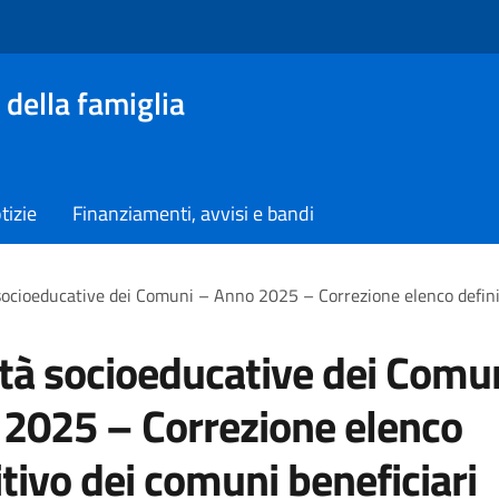
 della famiglia
tizie
Finanziamenti, avvisi e bandi
 socioeducative dei Comuni – Anno 2025 – Correzione elenco defini
ità socioeducative dei Comu
2025 – Correzione elenco
itivo dei comuni beneficiari