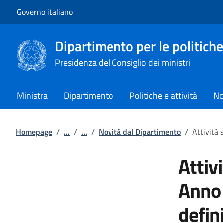
Vai al contenuto
Vai alla navigazione del sito
Governo italiano
Dipartimento per le politiche
Presidenza del Consiglio dei ministri
Ministra
Dipartimento
Politiche e attività
No
Homepage
/
...
/
...
/
Novità dal Dipartimento
/
Attività
Attiv
Anno 
defin