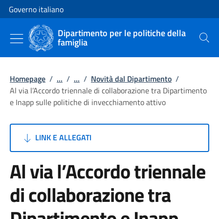
Vai al contenuto
Vai alla navigazione del sito
Governo italiano
Dipartimento per le politiche della
famiglia
Cerca
Homepage
/
...
/
...
/
Novità dal Dipartimento
/
Al via l’Accordo triennale di collaborazione tra Dipartimento
e Inapp sulle politiche di invecchiamento attivo
LINK E ALLEGATI
Al via l’Accordo triennale
di collaborazione tra
Dipartimento e Inapp