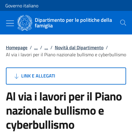
Vai al contenuto
Vai alla navigazione del sito
Governo italiano
Dipartimento per le politiche della
famiglia
Cerca
Homepage
/
...
/
...
/
Novità dal Dipartimento
/
Al via i lavori per il Piano nazionale bullismo e cyberbullismo
LINK E ALLEGATI
Al via i lavori per il Piano
nazionale bullismo e
cyberbullismo