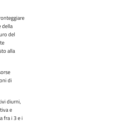
fronteggiare
 della
euro del
ate
to alla
sorse
oni di
vi diurni,
tiva e
fra i 3 e i