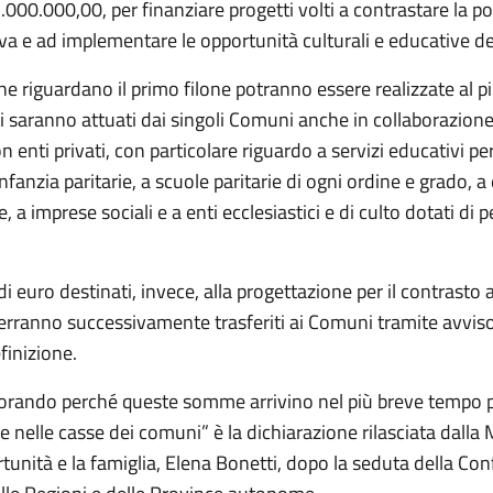
.000.000,00, per finanziare progetti volti a contrastare la p
va e ad implementare le opportunità culturali e educative de
che riguardano il primo filone potranno essere realizzate al p
ti saranno attuati dai singoli Comuni anche in collaborazione
on enti privati, con particolare riguardo a servizi educativi per
infanzia paritarie, a scuole paritarie di ogni ordine e grado, a 
, a imprese sociali e a enti ecclesiastici e di culto dotati di 
 di euro destinati, invece, alla progettazione per il contrasto 
erranno successivamente trasferiti ai Comuni tramite avviso
efinizione.
orando perché queste somme arrivino nel più breve tempo p
 nelle casse dei comuni” è la dichiarazione rilasciata dalla 
rtunità e la famiglia, Elena Bonetti, dopo la seduta della Co