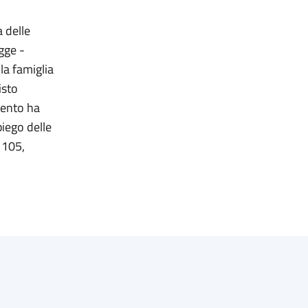
 delle
egge -
lla famiglia
isto
mento ha
piego delle
o 105,