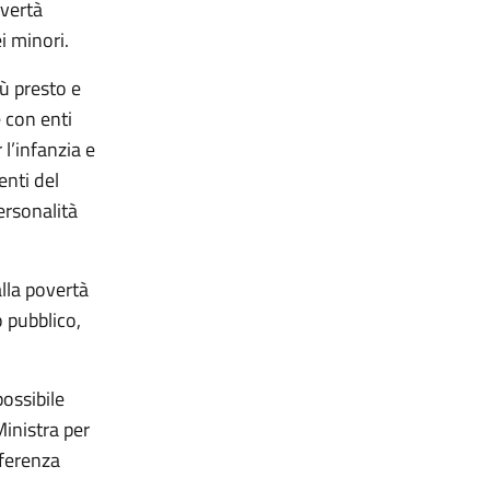
overtà
i minori.
iù presto e
 con enti
 l’infanzia e
enti del
personalità
alla povertà
 pubblico,
ossibile
Ministra per
nferenza