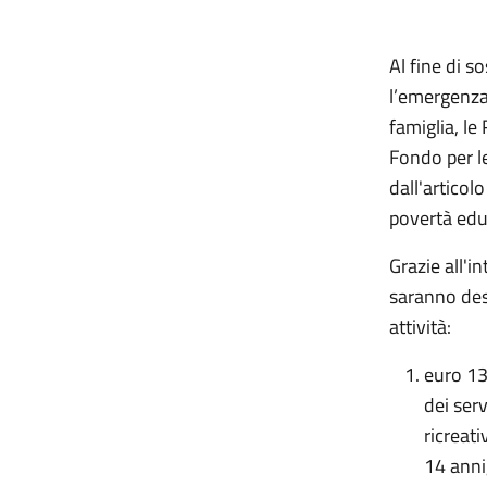
Al fine di s
l’emergenza 
famiglia, le
Fondo per le
dall'articol
povertà edu
Grazie all'i
saranno dest
attività:
euro 13
dei serv
ricreati
14 anni