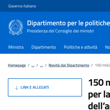
Vai al contenuto
Vai alla navigazione del sito
Governo italiano
Dipartimento per le politiche
Presidenza del Consiglio dei ministri
Ministra
Dipartimento
Politiche e attività
No
Homepage
/
...
/
...
/
Novità dal Dipartimento
/
150 milio
150 m
LINK E ALLEGATI
per l
dell’