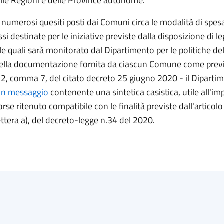
elle Regioni e delle Province autonome.
 numerosi quesiti posti dai Comuni circa le modalità di spesa
ssi destinate per le iniziative previste dalla disposizione di l
elle quali sarà monitorato dal Dipartimento per le politiche de
della documentazione fornita da ciascun Comune come prev
o 2, comma 7, del citato decreto 25 giugno 2020 - il Diparti
un messaggio
contenente una sintetica casistica, utile all'im
orse ritenuto compatibile con le finalità previste dall'articol
ttera a), del decreto-legge n.34 del 2020.