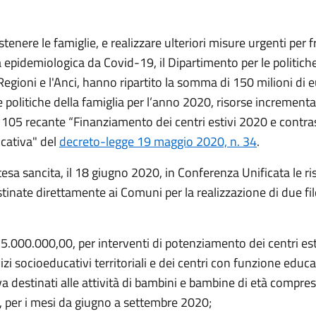
ostenere le famiglie, e realizzare ulteriori misure urgenti per 
epidemiologica da Covid-19, il Dipartimento per le politiche
 Regioni e l'Anci, hanno ripartito la somma di 150 milioni di 
 politiche della famiglia per l’anno 2020, risorse increment
o 105 recante “Finanziamento dei centri estivi 2020 e contras
cativa" del
decreto-legge 19 maggio 2020, n. 34
.
ntesa sancita, il 18 giugno 2020, in Conferenza Unificata le ri
inate direttamente ai Comuni per la realizzazione di due fil
5.000.000,00, per interventi di potenziamento dei centri esti
izi socioeducativi territoriali e dei centri con funzione educa
va destinati alle attività di bambini e bambine di età compresa 
, per i mesi da giugno a settembre 2020;