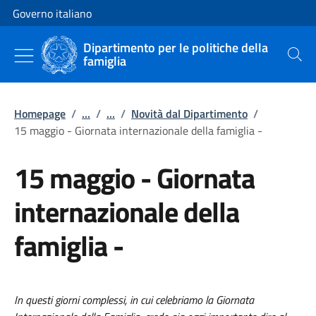
Vai al contenuto
Vai alla navigazione del sito
Governo italiano
Dipartimento per le politiche della
famiglia
Cerca
Homepage
/
...
/
...
/
Novità dal Dipartimento
/
15 maggio - Giornata internazionale della famiglia -
15 maggio - Giornata
internazionale della
famiglia -
In questi giorni complessi, in cui celebriamo la Giornata