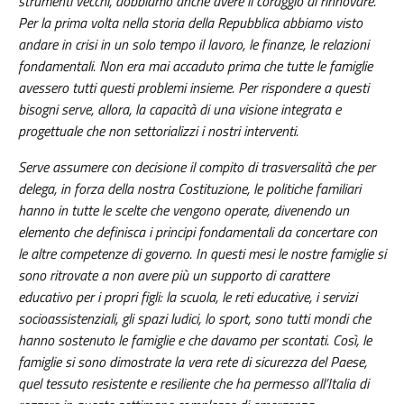
strumenti vecchi, dobbiamo anche avere il coraggio di rinnovare.
Per la prima volta nella storia della Repubblica abbiamo visto
andare in crisi in un solo tempo il lavoro, le finanze, le relazioni
fondamentali. Non era mai accaduto prima che tutte le famiglie
avessero tutti questi problemi insieme. Per rispondere a questi
bisogni serve, allora, la capacità di una visione integrata e
progettuale che non settorializzi i nostri interventi.
Serve assumere con decisione il compito di trasversalità che per
delega, in forza della nostra Costituzione, le politiche familiari
hanno in tutte le scelte che vengono operate, divenendo un
elemento che definisca i principi fondamentali da concertare con
le altre competenze di governo. In questi mesi le nostre famiglie si
sono ritrovate a non avere più un supporto di carattere
educativo per i propri figli: la scuola, le reti educative, i servizi
socioassistenziali, gli spazi ludici, lo sport, sono tutti mondi che
hanno sostenuto le famiglie e che davamo per scontati. Così, le
famiglie si sono dimostrate la vera rete di sicurezza del Paese,
quel tessuto resistente e resiliente che ha permesso all’Italia di