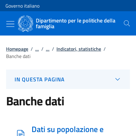
Vai al contenuto
Vai alla navigazione del sito
Governo italiano
Dipartimento per le politiche della
famiglia
Cerca
Homepage
/
...
/
...
/
Indicatori, statistiche
/
Banche dati
IN QUESTA PAGINA
Banche dati
Dati su popolazione e