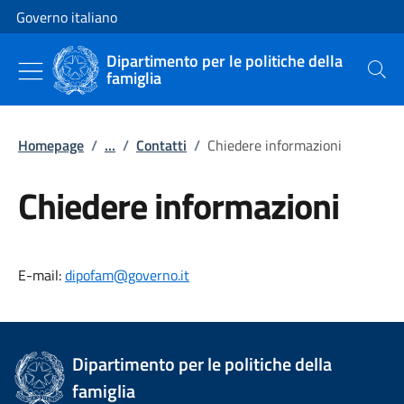
Vai al contenuto
Vai alla navigazione del sito
Governo italiano
Dipartimento per le politiche della
famiglia
Cerca
Homepage
/
...
/
Contatti
/
Chiedere informazioni
Chiedere informazioni
E-mail:
dipofam@governo.it
Dipartimento per le politiche della
famiglia