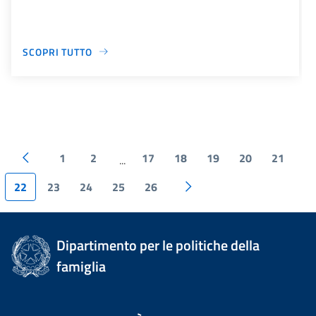
SCOPRI TUTTO
1
2
17
18
19
20
21
...
22
23
24
25
26
Dipartimento per le politiche della
famiglia