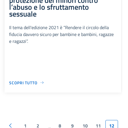
l’abuso e lo sfruttamento
sessuale
Il tema dell'edizione 2021 è “Rendere il circolo della
fiducia davvero sicuro per bambine e bambini, ragazze
e ragazzi”.
SCOPRI TUTTO
1
2
8
9
10
11
12
...