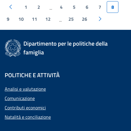
1
2
4
5
6
7
8
...
9
10
11
12
25
26
...
Dipartimento per le politiche della
famiglia
POLITICHE E ATTIVITÀ
Analisi e valutazione
Comunicazione
Contributi economici
Natalità e conciliazione