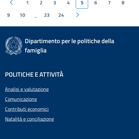
1
2
3
4
5
6
7
8
9
10
23
24
...
Dipartimento per le politiche della
famiglia
POLITICHE E ATTIVITÀ
Analisi e valutazione
Comunicazione
Contributi economici
Natalità e conciliazione