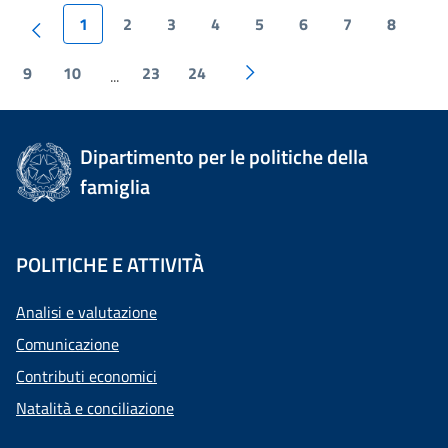
1
2
3
4
5
6
7
8
9
10
23
24
...
Dipartimento per le politiche della
famiglia
POLITICHE E ATTIVITÀ
Analisi e valutazione
Comunicazione
Contributi economici
Natalità e conciliazione