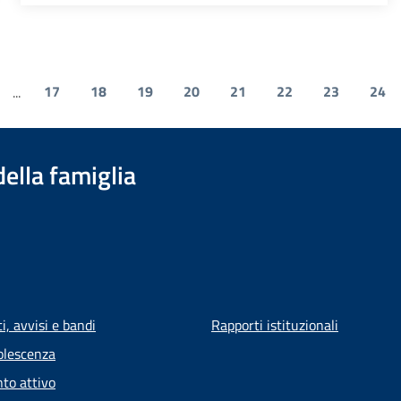
17
18
19
20
21
22
23
24
...
della famiglia
, avvisi e bandi
Rapporti istituzionali
olescenza
to attivo