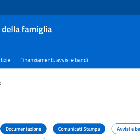
 della famiglia
tizie
Finanziamenti, avvisi e bandi
o
vità dal Dipartimento
Documentazione
Comunicati Stampa
Avvisi e b