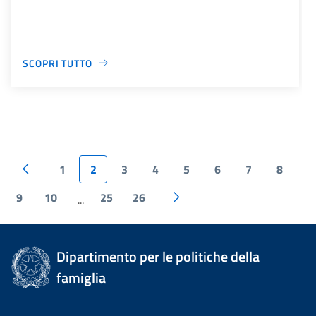
SCOPRI TUTTO
1
2
3
4
5
6
7
8
9
10
25
26
...
Dipartimento per le politiche della
famiglia