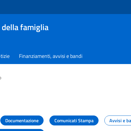
 della famiglia
tizie
Finanziamenti, avvisi e bandi
o
vità dal Dipartimento
Documentazione
Comunicati Stampa
Avvisi e b