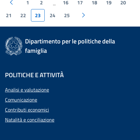
1
2
16
17
18
19
20
...
21
22
23
24
25
Dipartimento per le politiche della
famiglia
POLITICHE E ATTIVITÀ
Analisi e valutazione
Comunicazione
Contributi economici
Natalità e conciliazione