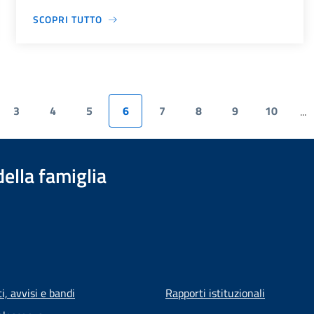
SCOPRI TUTTO
3
4
5
6
7
8
9
10
...
della famiglia
, avvisi e bandi
Rapporti istituzionali