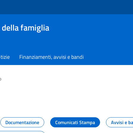
 della famiglia
tizie
Finanziamenti, avvisi e bandi
o
vità dal Dipartimento
Documentazione
Comunicati Stampa
Avvisi e b