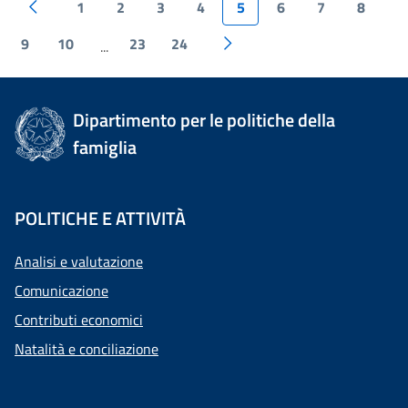
1
2
3
4
5
6
7
8
9
10
23
24
...
Dipartimento per le politiche della
famiglia
POLITICHE E ATTIVITÀ
Analisi e valutazione
Comunicazione
Contributi economici
Natalità e conciliazione