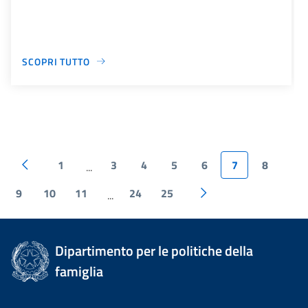
SCOPRI TUTTO
1
3
4
5
6
7
8
...
9
10
11
24
25
...
Dipartimento per le politiche della
famiglia