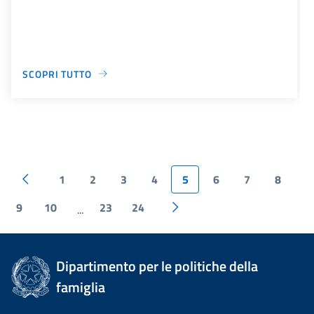
SCOPRI TUTTO
1
2
3
4
5
6
7
8
9
10
23
24
...
Dipartimento per le politiche della
famiglia