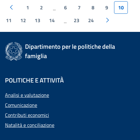
1
2
6
7
8
9
10
...
11
12
13
14
23
24
...
Dipartimento per le politiche della
famiglia
POLITICHE E ATTIVITÀ
Analisi e valutazione
Comunicazione
Contributi economici
Natalità e conciliazione