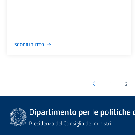
SCOPRI TUTTO
1
2
Dipartimento per le politiche 
Presidenza del Consiglio dei ministri