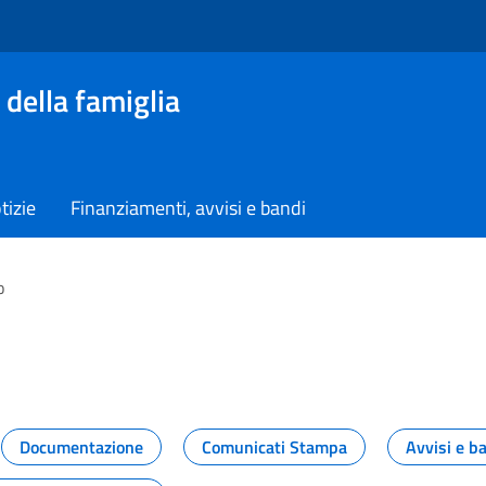
 della famiglia
tizie
Finanziamenti, avvisi e bandi
o
vità dal Dipartimento
Documentazione
Comunicati Stampa
Avvisi e b