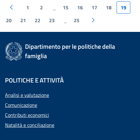
1
2
15
16
17
18
19
...
20
21
22
23
25
...
Dipartimento per le politiche della
famiglia
POLITICHE E ATTIVITÀ
Analisi e valutazione
Comunicazione
Contributi economici
Natalità e conciliazione