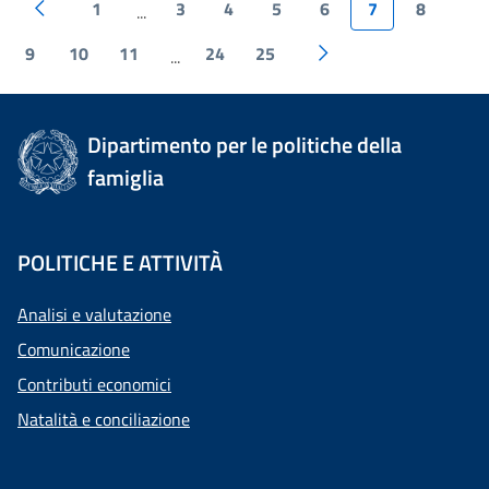
1
3
4
5
6
7
8
...
9
10
11
24
25
...
Dipartimento per le politiche della
famiglia
POLITICHE E ATTIVITÀ
Analisi e valutazione
Comunicazione
Contributi economici
Natalità e conciliazione