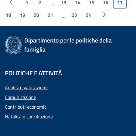
1
2
13
14
15
16
17
...
18
19
20
21
23
24
...
Dipartimento per le politiche della
famiglia
POLITICHE E ATTIVITÀ
Analisi e valutazione
Comunicazione
Contributi economici
Natalità e conciliazione