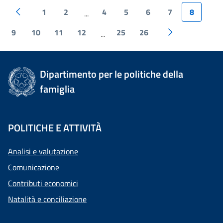
1
2
4
5
6
7
8
...
9
10
11
12
25
26
...
Dipartimento per le politiche della
famiglia
POLITICHE E ATTIVITÀ
Analisi e valutazione
Comunicazione
Contributi economici
Natalità e conciliazione