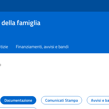
 della famiglia
tizie
Finanziamenti, avvisi e bandi
o
vità dal Dipartimento
Documentazione
Comunicati Stampa
Avvisi e b