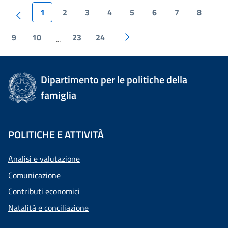
1
2
3
4
5
6
7
8
9
10
23
24
...
Dipartimento per le politiche della
famiglia
POLITICHE E ATTIVITÀ
Analisi e valutazione
Comunicazione
Contributi economici
Natalità e conciliazione