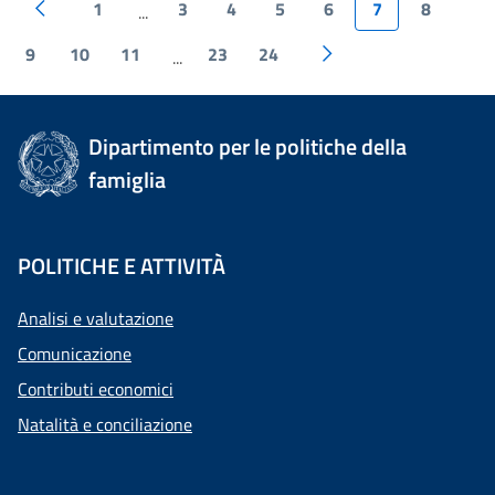
1
3
4
5
6
7
8
...
9
10
11
23
24
...
Dipartimento per le politiche della
famiglia
POLITICHE E ATTIVITÀ
Analisi e valutazione
Comunicazione
Contributi economici
Natalità e conciliazione