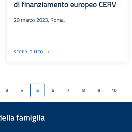
di finanziamento europeo CERV
20 marzo 2023, Roma.
SCOPRI TUTTO
3
4
5
6
7
8
9
10
...
della famiglia