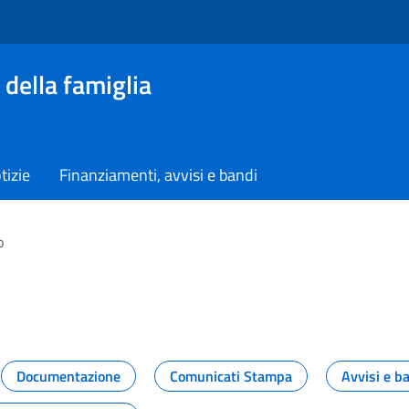
 della famiglia
tizie
Finanziamenti, avvisi e bandi
o
vità dal Dipartimento
Documentazione
Comunicati Stampa
Avvisi e b