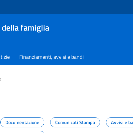
 della famiglia
tizie
Finanziamenti, avvisi e bandi
o
vità dal Dipartimento
Documentazione
Comunicati Stampa
Avvisi e b