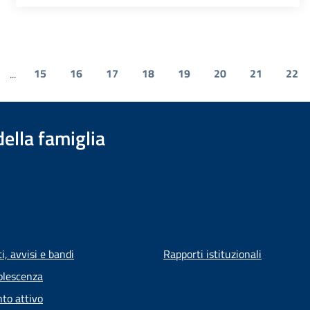
15
16
17
18
19
20
21
22
...
della famiglia
, avvisi e bandi
Rapporti istituzionali
olescenza
to attivo