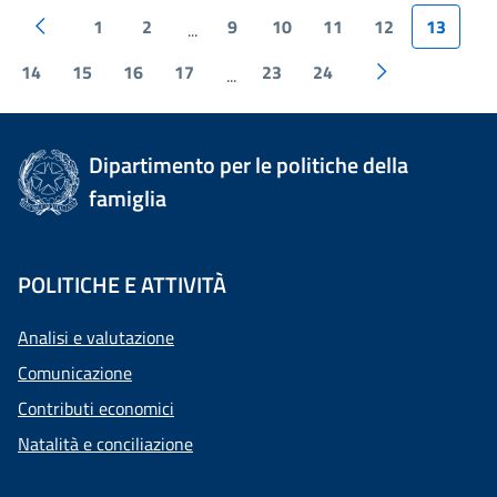
1
2
9
10
11
12
13
...
14
15
16
17
23
24
...
Dipartimento per le politiche della
famiglia
POLITICHE E ATTIVITÀ
Analisi e valutazione
Comunicazione
Contributi economici
Natalità e conciliazione