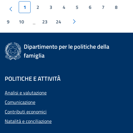
1
2
3
4
5
6
7
8
9
10
23
24
...
Dipartimento per le politiche della
famiglia
POLITICHE E ATTIVITÀ
Analisi e valutazione
Comunicazione
Contributi economici
Natalità e conciliazione